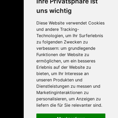
Ihre Privatsphäre ist
Das Unternehmen
uns wichtig
Unser Team
Diese Website verwendet Cookies
Kontakt
und andere Tracking-
Technologien, um Ihr Surferlebnis
Impressum, AGB & Datenschutz
zu folgenden Zwecken zu
verbessern:
um grundlegende
Produkte
Funktionen der Website zu
ermöglichen
,
um ein besseres
ManageEngine
Erlebnis auf der Website zu
bieten
,
um Ihr Interesse an
ESET
unseren Produkten und
Altaro
Dienstleistungen zu messen und
Marketinginteraktionen zu
lywand Software
personalisieren
,
um Anzeigen zu
liefern die für Sie relevanter sind
.