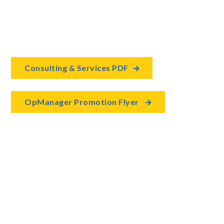
Consulting & Services PDF

OpManager Promotion Flyer
