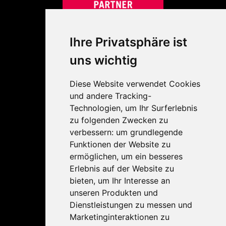
Links
Ihre Privatsphäre ist
Das Unternehmen
uns wichtig
Unser Team
Diese Website verwendet Cookies
Kontakt
und andere Tracking-
Technologien, um Ihr Surferlebnis
Impressum, AGB & Datenschutz
zu folgenden Zwecken zu
verbessern:
um grundlegende
Produkte
Funktionen der Website zu
ermöglichen
,
um ein besseres
ManageEngine
Erlebnis auf der Website zu
bieten
,
um Ihr Interesse an
ESET
unseren Produkten und
Altaro
Dienstleistungen zu messen und
Marketinginteraktionen zu
lywand Software