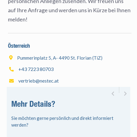
persönlichen Anliegen zusenden. Wir freuen uns
auf Ihre Anfrage und werden uns in Kürze bei Ihnen
melden!
Österreich
Kroatien
Pummerinplatz 5, A- 4490 St. Florian (TiZ)
Ulica g


+43 7223 80703
+385 1


vertrieb@nestec.at
s.vojte




Mehr Details?
Sie möchten gerne persönlich und direkt informiert
werden?