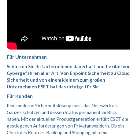
Für Unternehmen
Schützen Sie Ihr Unternehmen dauerhaft und flexibel vor
Cybergefahren aller Art. Von Enpoint Sicherheit zu Cloud
Sicherheit und von einem kleinem zum großen
Unternehmen ESET hat das richtige für Sie.
Für Kunden
Eine moderne Sicherheitslösung muss das Netzwerk als
Ganzes schützen und dessen Status permanent im Blick
haben. Mit der aktuellen Produktgeneration erfüllt ESET die
gestiegenen Anforderungen von Privatanwendern. Ob ein
Check des Routers, Banking und Shopping mit dem